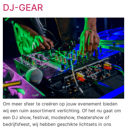
DJ-GEAR
Ga
naar
de
inhoud
Om meer sfeer te creëren op jouw evenement bieden
wij een ruim assortiment verlichting. Of het nu gaat om
een DJ show, festival, modeshow, theatershow of
bedrijfsfeest, wij hebben geschikte lichtsets in ons