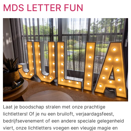
MDS LETTER FUN
Ga
naar
de
inhoud
Laat je boodschap stralen met onze prachtige
lichtletters! Of je nu een bruiloft, verjaardagsfeest,
bedrijfsevenement of een andere speciale gelegenheid
viert, onze lichtletters voegen een vleugje magie en